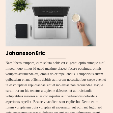
Johansson Eric
Nam libero tempore, cum soluta nobis est eligendi optio cumque nihil
impedit quo minus id quod maxime placeat facere possimus, omnis
voluptas assumenda est, omnis dolor repellendus. Temporibus autem
quibusdam et aut officiis debitis aut rerum necessitatibus saepe eveniet
ut et voluptates repudiandae sint et molestiae non recusandae. Itaque
earum rerum hic tenetur a sapiente delectus, ut aut reiciendis
voluptatibus maiores alias consequatur aut perferendis doloribus
asperiores repellat. Beatae vitae dicta sunt explicabo. Nemo enim
ipsam voluptatem quia voluptas sit aspernatur aut odit aut fugit, sed
quia consequuntur magni dolores eos qui ratione voluptatem sequi