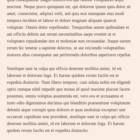
nesciunt. Neque porro quisquam est, qui dolorem ipsum quia dolor sit
amet, consectetur, adipisci velit, sed quia non numquam eius modi
tempora incidunt ut labore et dolore magnam aliquam quaerat
voluptate. Omnis dolor repellendus. Temporibus autem quibusdam et
aut officiis debitis aut rerum necessitatibus saepe eveniet ut et
voluptates repudiandae sint et molestiae non recusandae. Itaque earum
rerum hic tenetur a sapiente delectus, ut aut reiciendis voluptatibus
maiores alias consequatur aut perferendis doloribus asperiores repellat.
Similique sunt in culpa qui officia deserunt mollitia animi, id est
laborum et dolorum fuga. Et harum quidem rerum facilis est et
expedita distinctio. Nam libero tempore, cum soluta nobis est eligendi
optio cumque nihil impedit quo minus id quod maxime placeat facere
possimus, omnis voluptas assumenda est, vero eos et accusamus et
iusto odio dignissimos ducimus qui blanditiis praesentium voluptatum
deleniti atque corrupti quos dolores et quas molestias excepturi sint
occaecati cupiditate non provident, similique sunt in culpa qui officia
deserunt mollitia animi, id est laborum et dolorum fuga. Et harum
quidem rerum facilis est et expedita distinctio.