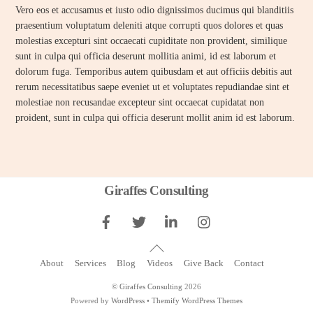
Vero eos et accusamus et iusto odio dignissimos ducimus qui blanditiis
praesentium voluptatum deleniti atque corrupti quos dolores et quas
molestias excepturi sint occaecati cupiditate non provident, similique
sunt in culpa qui officia deserunt mollitia animi, id est laborum et
dolorum fuga. Temporibus autem quibusdam et aut officiis debitis aut
rerum necessitatibus saepe eveniet ut et voluptates repudiandae sint et
molestiae non recusandae excepteur sint occaecat cupidatat non
proident, sunt in culpa qui officia deserunt mollit anim id est laborum.
Back
Giraffes Consulting
To
Top
About
Services
Blog
Videos
Give Back
Contact
©
Giraffes Consulting
2026
Powered by
WordPress
•
Themify WordPress Themes