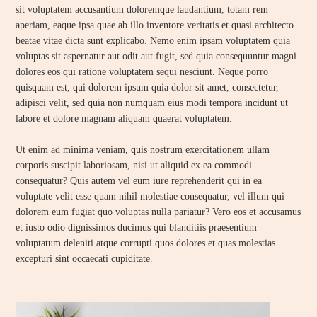
sit voluptatem accusantium doloremque laudantium, totam rem
aperiam, eaque ipsa quae ab illo inventore veritatis et quasi architecto
beatae vitae dicta sunt explicabo. Nemo enim ipsam voluptatem quia
voluptas sit aspernatur aut odit aut fugit, sed quia consequuntur magni
dolores eos qui ratione voluptatem sequi nesciunt. Neque porro
quisquam est, qui dolorem ipsum quia dolor sit amet, consectetur,
adipisci velit, sed quia non numquam eius modi tempora incidunt ut
labore et dolore magnam aliquam quaerat voluptatem.
Ut enim ad minima veniam, quis nostrum exercitationem ullam
corporis suscipit laboriosam, nisi ut aliquid ex ea commodi
consequatur? Quis autem vel eum iure reprehenderit qui in ea
voluptate velit esse quam nihil molestiae consequatur, vel illum qui
dolorem eum fugiat quo voluptas nulla pariatur? Vero eos et accusamus
et iusto odio dignissimos ducimus qui blanditiis praesentium
voluptatum deleniti atque corrupti quos dolores et quas molestias
excepturi sint occaecati cupiditate.