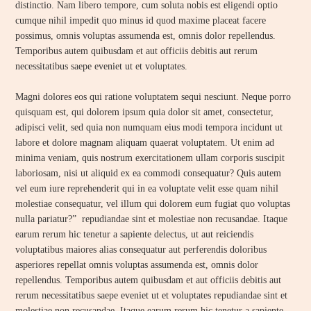
distinctio. Nam libero tempore, cum soluta nobis est eligendi optio
cumque nihil impedit quo minus id quod maxime placeat facere
possimus, omnis voluptas assumenda est, omnis dolor repellendus.
Temporibus autem quibusdam et aut officiis debitis aut rerum
necessitatibus saepe eveniet ut et voluptates.
Magni dolores eos qui ratione voluptatem sequi nesciunt. Neque porro
quisquam est, qui dolorem ipsum quia dolor sit amet, consectetur,
adipisci velit, sed quia non numquam eius modi tempora incidunt ut
labore et dolore magnam aliquam quaerat voluptatem. Ut enim ad
minima veniam, quis nostrum exercitationem ullam corporis suscipit
laboriosam, nisi ut aliquid ex ea commodi consequatur? Quis autem
vel eum iure reprehenderit qui in ea voluptate velit esse quam nihil
molestiae consequatur, vel illum qui dolorem eum fugiat quo voluptas
nulla pariatur?” repudiandae sint et molestiae non recusandae. Itaque
earum rerum hic tenetur a sapiente delectus, ut aut reiciendis
voluptatibus maiores alias consequatur aut perferendis doloribus
asperiores repellat omnis voluptas assumenda est, omnis dolor
repellendus. Temporibus autem quibusdam et aut officiis debitis aut
rerum necessitatibus saepe eveniet ut et voluptates repudiandae sint et
molestiae non recusandae. Itaque earum rerum hic tenetur a sapiente