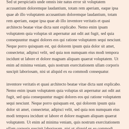
Sed ut perspiciatis unde omnis iste natus error sit voluptatem
accusantium doloremque laudantium, totam rem aperiam, eaque ipsa
quae ab illo voluptatem accusantium doloremque laudantium, totam
rem aperiam, eaque ipsa quae ab illo inventore veritatis et quasi
architecto beatae vitae dicta sunt explicabo. Nemo enim ipsam
voluptatem quia voluptas sit aspernatur aut odit aut fugit, sed quia
consequuntur magni dolores eos qui ratione voluptatem sequi nesciunt.
Neque porro quisquam est, qui dolorem ipsum quia dolor sit amet,
consectetur, adipisci velit, sed quia non numquam eius modi tempora
incidunt ut labore et dolore magnam aliquam quaerat voluptatem. Ut
enim ad minima veniam, quis nostrum exercitationem ullam corporis
suscipit laboriosam, nisi ut aliquid ex ea commodi consequatur.
inventore veritatis et quasi architecto beatae vitae dicta sunt explicabo.
Nemo enim ipsam voluptatem quia voluptas sit aspernatur aut odit aut
fugit, sed quia consequuntur magni dolores eos qui ratione voluptatem
sequi nesciunt. Neque porro quisquam est, qui dolorem ipsum quia
dolor sit amet, consectetur, adipisci velit, sed quia non numquam eius
modi tempora incidunt ut labore et dolore magnam aliquam quaerat
voluptatem. Ut enim ad minima veniam, quis nostrum exercitationem
ullam corporis suscipit laboriosam, nisi ut aliquid ex ea commodi