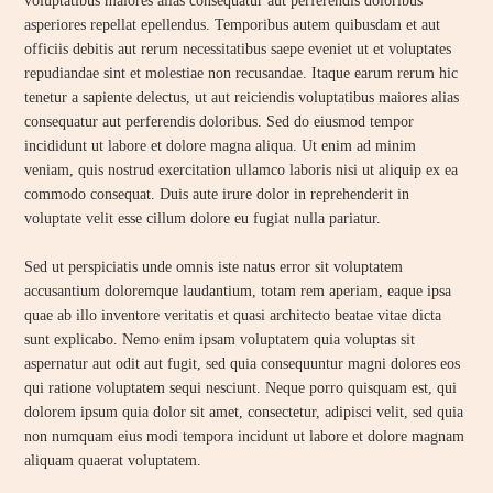
voluptatibus maiores alias consequatur aut perferendis doloribus
asperiores repellat epellendus. Temporibus autem quibusdam et aut
officiis debitis aut rerum necessitatibus saepe eveniet ut et voluptates
repudiandae sint et molestiae non recusandae. Itaque earum rerum hic
tenetur a sapiente delectus, ut aut reiciendis voluptatibus maiores alias
consequatur aut perferendis doloribus. Sed do eiusmod tempor
incididunt ut labore et dolore magna aliqua. Ut enim ad minim
veniam, quis nostrud exercitation ullamco laboris nisi ut aliquip ex ea
commodo consequat. Duis aute irure dolor in reprehenderit in
voluptate velit esse cillum dolore eu fugiat nulla pariatur.
Sed ut perspiciatis unde omnis iste natus error sit voluptatem
accusantium doloremque laudantium, totam rem aperiam, eaque ipsa
quae ab illo inventore veritatis et quasi architecto beatae vitae dicta
sunt explicabo. Nemo enim ipsam voluptatem quia voluptas sit
aspernatur aut odit aut fugit, sed quia consequuntur magni dolores eos
qui ratione voluptatem sequi nesciunt. Neque porro quisquam est, qui
dolorem ipsum quia dolor sit amet, consectetur, adipisci velit, sed quia
non numquam eius modi tempora incidunt ut labore et dolore magnam
aliquam quaerat voluptatem.