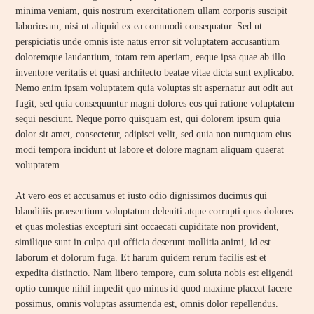
minima veniam, quis nostrum exercitationem ullam corporis suscipit
laboriosam, nisi ut aliquid ex ea commodi consequatur. Sed ut
perspiciatis unde omnis iste natus error sit voluptatem accusantium
doloremque laudantium, totam rem aperiam, eaque ipsa quae ab illo
inventore veritatis et quasi architecto beatae vitae dicta sunt explicabo.
Nemo enim ipsam voluptatem quia voluptas sit aspernatur aut odit aut
fugit, sed quia consequuntur magni dolores eos qui ratione voluptatem
sequi nesciunt. Neque porro quisquam est, qui dolorem ipsum quia
dolor sit amet, consectetur, adipisci velit, sed quia non numquam eius
modi tempora incidunt ut labore et dolore magnam aliquam quaerat
voluptatem.
At vero eos et accusamus et iusto odio dignissimos ducimus qui
blanditiis praesentium voluptatum deleniti atque corrupti quos dolores
et quas molestias excepturi sint occaecati cupiditate non provident,
similique sunt in culpa qui officia deserunt mollitia animi, id est
laborum et dolorum fuga. Et harum quidem rerum facilis est et
expedita distinctio. Nam libero tempore, cum soluta nobis est eligendi
optio cumque nihil impedit quo minus id quod maxime placeat facere
possimus, omnis voluptas assumenda est, omnis dolor repellendus.